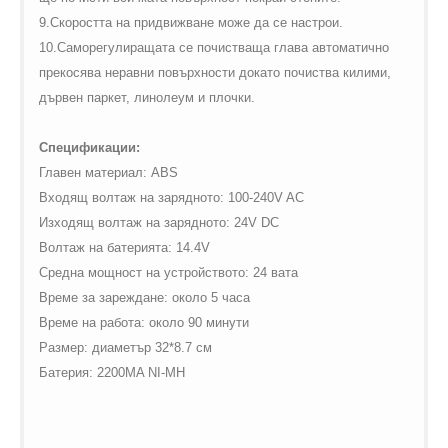
9.Скоростта на придвижване може да се настрои.
10.Саморегулиращата се почистваща глава автоматично
прекосява неравни повърхности докато почиства килими,
дървен паркет, линолеум и плочки.
Спецификации:
Главен материал:
ABS
Входящ волтаж на зарядното
: 100-240
V
AC
Изходящ волтаж на зарядното:
24
V
DC
Волтаж на батерията:
14.4
V
Средна мощност на устройството: 24 вата
Време за зареждане: около 5 часа
Време на работа: около 90 минути
Размер: диаметър 32*8.7 см
Батерия:
2200
MA
NI
-
MH