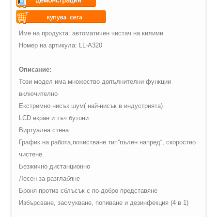
Warning
: Undefined variable
$vii_demo_video_text in
Warning
: Undefined variable
Име на продукта: автоматичен чистач на килими
/web/m.liectroux-
$vii_buy_now_text in
Номер на артикула:
LL
-
A
320
global.com/includes/templates/theme100/templates/tpl_product_in
/web/m.liectroux-
on line
35
global.com/includes/templates/theme100/templates/tpl_product_in
Описание:
on line
42
Този модел има множество допълнителни функции
включително
Екстремно нисък шум( най-нисък в индустрията)
LCD екран и тъч бутони
Виртуална стена
График на работа,почистване тип“пълен напред“, скоростно
чистене.
Безжично дистанционно
Лесен за
разглабяне
Броня против сблъсък с по-добро представяне
Избърсване, засмукване, попиване и дезинфекция (4 в 1)