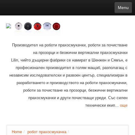
Menu
English
繁體中文
Español
русский
Қазақша
Français
Deutsch
Português
日本語
한국어
Nederlands
belgischen
čeština
عربي
Ελληνικά
עברית
Latvijas
Slovenija
Magyar
Lietuva
Dansk
Polski
Svenska
Italiano
ไทย
Производител на роботи прахосмукачки, роботи за почистване
Suomi
Hrvatski
Română
Mongolian
bāṅlā
Norsk
Türkçe
на прозорци и безжични вертикални прахосмукачки
Ўзбек тили
india
Tiếng Việt
íslenska
Estonia
Bulgarian
Lilin, чийто дъщерни фабрики се намират в Шенжен и Сямън, е
Ukrainian
Slovenčina
професионален производител в голям мащаб, разполагащ с
независим изследователски и развоен център, специализиран в
разработването и производството на роботи прахосмукачки,
роботи за почистване на прозорци, безжични вертикални
прахосмукачки и други почистващи уреди. Със силен
технически екип...
още
Home
/
робот прахосмукачка
/