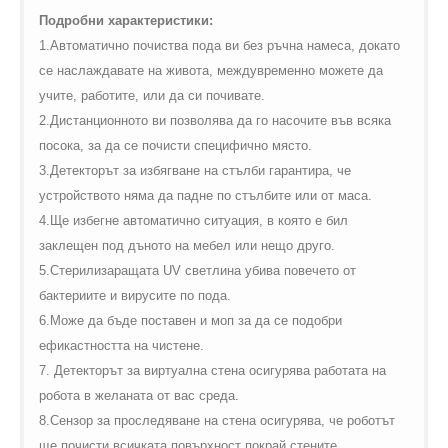
Подробни характеристики:
1.Автоматично почиства пода ви без ръчна намеса, докато
се наслаждавате на живота, междувременно можете да
учите, работите, или да си почивате.
2.Дистанционното ви позволява да го насочите във всяка
посока, за да се почисти специфично място.
3.Детекторът за избягване на стълби гарантира, че
устройството няма да падне по стълбите или от маса.
4.Ще избегне автоматично ситуация, в която е бил
заклещен под дъното на мебел или нещо друго.
5.Стерилизаращата
UV
светлина убива повечето от
бактериите и вирусите по пода.
6.Може да бъде поставен и моп за да се подобри
ефикастността на чистене.
7. Детекторът за виртуална стена осигурява работата на
робота в желаната от вас среда.
8.Сензор за проследяване на стена осигурява, че роботът
ще почисти всичката повърхност покрай стените.