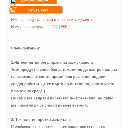
Warning
: Undefined variable
$vii_demo_video_text in
Warning
: Undefined variable
Име на продукта: автоматична прахосмукачка
/web/m.liectroux-
$vii_buy_now_text in
Номер на артикул
a
:
LL-277 ( 699 )
global.com/includes/templates/theme100/templates/tpl_product_in
/web/m.liectroux-
on line
35
global.com/includes/templates/theme100/templates/tpl_product_in
on line
42
Спецификации:
1.Интелигентно регулиране на засмукването
Този продукт е способен автоматично да настрои силата
на засмукване когато преминава различни подови
среди( роботът ще се върти по-интезивно, когато усети
по-мръсна среда.)
Не само ще направи чистенето по-ефективно, но също
ще помогне да се спести повече енергия.
2. Технология против заплитане
Подобрената технология против заплитане предпазва