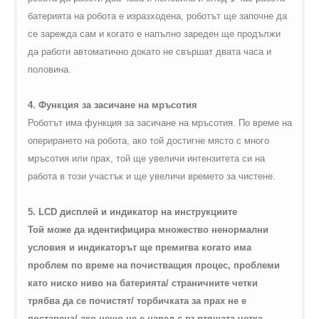
батерията на робота е изразходена, роботът ще започне да
се зарежда сам и когато е напълно зареден ще продължи
да работи автоматично докато не свършат двата часа и
половина.
4. Функция за засичане на мръсотия
Роботът има функция за засичане на мръсотия. По време на
оперирането на робота, ако той достигне място с много
мръсотия или прах, той ще увеличи интензитета си на
работа в този участък и ще увеличи времето за чистене.
5.
LCD
дисплей и индикатор на инструкциите
Той може да идентифицира множество ненормални
условия и индикаторът ще премигва когато има
проблем по време на почистващия процес, проблеми
като ниско ниво на батерията/ страничните четки
трябва да се почистят/ торбичката за прах не е
поставена/ ако нещо не е наред с въртящата четка,