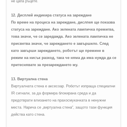
не цапа ръцете.
12. Дисплей индикира статуса на зареждане
По време на процеса на зареждане, дислпея ще показва
статуса на зареждане. Ако зелената лампичка премигва,
това значи, че се заредажда. Ако зелената лампичка не
присветва значи, че зареждането е завършило. След
като завърши зареждането, роботът ще премине в
режим на нисък разход, така че няма да има нужда да се
притеснявате за презареждането му.
13. Виртуална стена
Виртуалната стена е аксесоар. Роботът изпраща специални
IR
сигнали, за да формира блокирана среда и да
предотврати влизането на прахосмукачката в ненужни
места. Нарича се „виртуална стена“, защото тази функция
действа като стена.