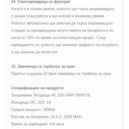
14. Самозареждаща се функция
Когато е в скачен режим, роботът ще търси захранващата
станция след работа и ще влезне в изчакващ режим.
Роботът автоматично ще започне да търси захранващата
станция за презареждане когато нивото на батерията е по-
ниско от 15% по време на почистващия процес. След
зареждането си, роботът ще запомни графикът си на работа
и ще започне да почиства.
15. Заменяща се торбичка за прах
Пакетът съдържа 10 броя заменящи се торбички за прах.
Спецификации на продукта:
Захранване: Входящо
AC
100--240
V
50/60
Hz
Изходящо
DC
: 22
V
, 1
A
Средна мощност
: 35
Watt
Волтаж на батерията:
14.4
V
, 2500
MAH
Време за зареждане: 4-6 часа