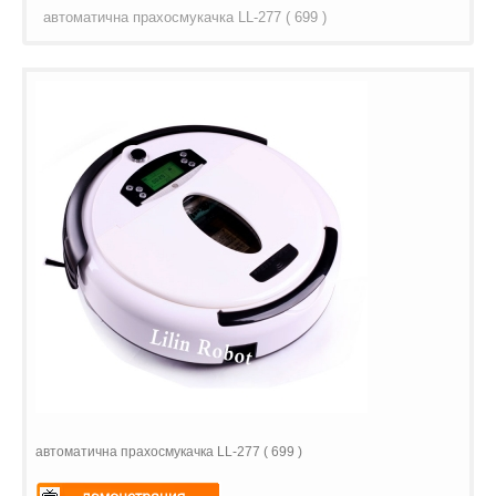
автоматична прахосмукачка LL-277 ( 699 )
автоматична прахосмукачка LL-277 ( 699 )