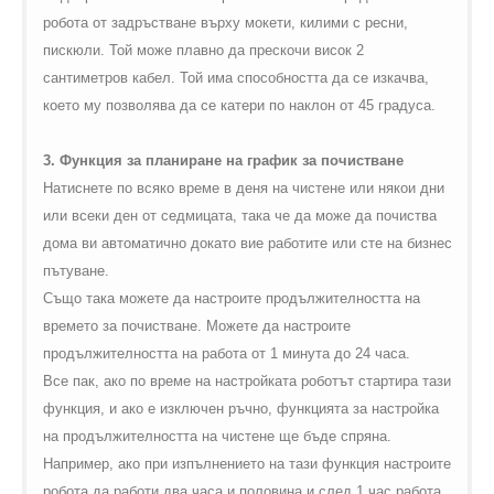
робота от задръстване върху мокети, килими с ресни,
пискюли. Той може плавно да прескочи висок 2
сантиметров кабел. Той има способността да се изкачва,
което му позволява да се катери по наклон от 45 градуса.
3. Функция за планиране на график за почистване
Натиснете по всяко време в деня на чистене или някои дни
или всеки ден от седмицата, така че да може да почиства
дома ви автоматично докато вие работите или сте на бизнес
пътуване.
Също така можете да настроите продължителността на
времето за почистване. Можете да настроите
продължителността на работа от 1 минута до 24 часа.
Все пак, ако по време на настройката роботът стартира тази
функция, и ако е изключен ръчно, функцията за настройка
на продължителността на чистене ще бъде спряна.
Например, ако при изпълнението на тази функция настроите
робота да работи два часа и половина и след 1 час работа