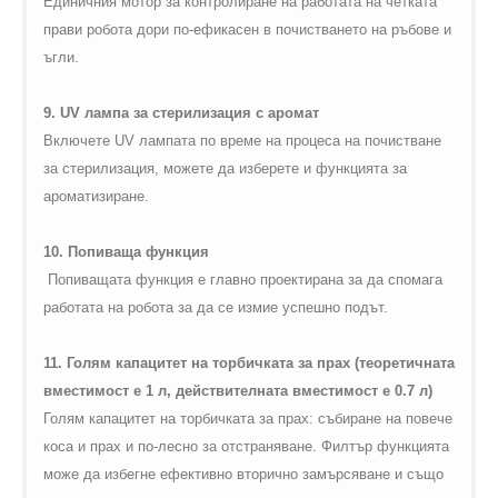
Единичния мотор за контролиране на работата на четката
прави робота дори по-ефикасен в почистването на ръбове и
ъгли.
9.
UV
лампа за стерилизация с аромат
Включете
UV
лампата по време на процеса на почистване
за стерилизация, можете да изберете и функцията за
ароматизиране.
10. Попиваща функция
Попиващата функция е главно проектирана за да спомага
работата на робота за да се измие успешно подът.
11. Голям капацитет на торбичката за прах (теоретичната
вместимост е 1 л, действителната вместимост е 0.7 л)
Голям капацитет на торбичката за прах: събиране на повече
коса и прах и по-лесно за отстраняване. Филтър функцията
може да избегне ефективно вторично замърсяване и също