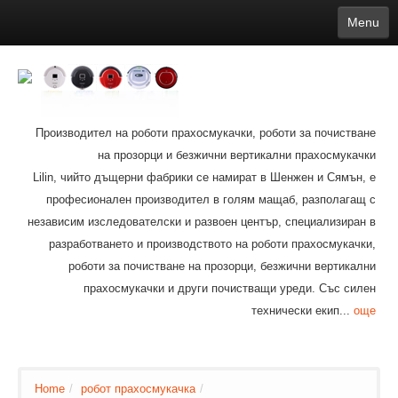
Menu
English
繁體中文
Español
русский
Қазақша
Français
Deutsch
Português
日本語
한국어
Nederlands
belgischen
čeština
عربي
Ελληνικά
עברית
Latvijas
Slovenija
Magyar
Lietuva
Dansk
Polski
Svenska
Italiano
ไทย
Производител на роботи прахосмукачки, роботи за почистване
Suomi
Hrvatski
Română
Mongolian
bāṅlā
Norsk
Türkçe
на прозорци и безжични вертикални прахосмукачки
Ўзбек тили
india
Tiếng Việt
íslenska
Estonia
Bulgarian
Lilin, чийто дъщерни фабрики се намират в Шенжен и Сямън, е
Ukrainian
Slovenčina
професионален производител в голям мащаб, разполагащ с
независим изследователски и развоен център, специализиран в
разработването и производството на роботи прахосмукачки,
роботи за почистване на прозорци, безжични вертикални
прахосмукачки и други почистващи уреди. Със силен
технически екип...
още
Home
/
робот прахосмукачка
/