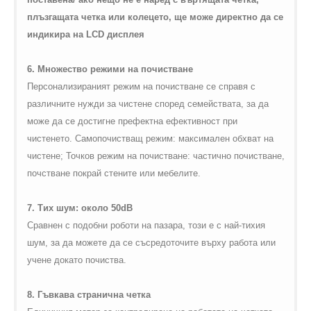
плъзгащата четка или колецето, ще може директно да се
индикира на
LCD
дисплея
6. Множество режими на почистване
Персонализираният режим на почистване се справя с
различните нужди за чистене според семействата, за да
може да се достигне префектна ефективност при
чистенето. Самопочистващ режим: максимален обхват на
чистене; Точков режим на почистване: частично почистване,
почстване покрай стените или мебелите.
7. Тих шум: около 50
dB
Сравнен с подобни роботи на пазара, този е с най-тихия
шум, за да можете да се съсредоточите върху работа или
учене докато почиства.
8. Гъвкава странична четка