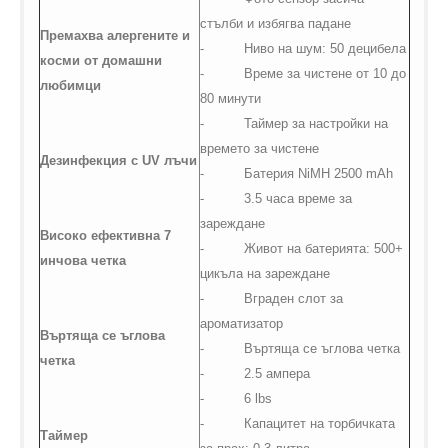
стълби и избягва падане
Премахва алергените и
-
Ниво на шум: 50 децибела
косми от домашни
-
Време за чистене от 10 до
любимци
80 минути
-
Таймер за настройки на
времето за чистене
Дезинфекция с
UV
лъчи
-
Батерия
NiMH 2500 mAh
-
3.5 часа време за
зареждане
Високо ефективна 7
-
Живот на батерията: 500+
инчова четка
цикъла на зареждане
-
Вграден слот за
ароматизатор
Въртяща се ъглова
-
Въртяща се ъглова четка
четка
-
2.5 ампера
-
6
lbs
-
Капацитет на торбичката
Таймер