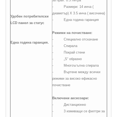
за прах: 0.3 литра
-
Размери: 14 инча (
диаметър) Х 3.5 инча ( височина)
Удобен потребителски
-
Една година гаранция
LCD
панел за статус
Режими на почистване:
-
Специално отскачане
Една година гаранция.
-
Спирала
-
Покрай стени
-
„
S
“ образно
-
Многоъгълна спирала
-
Въртене между всички
режими за високо ефикасно
почистване
Включени аксесоари:
-
Дистанционно
-
3 измиващи се филтри за