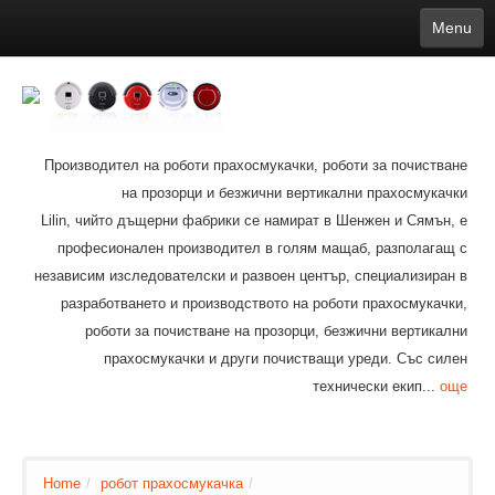
Menu
English
繁體中文
Español
русский
Қазақша
Français
Deutsch
Português
日本語
한국어
Nederlands
belgischen
čeština
عربي
Ελληνικά
עברית
Latvijas
Slovenija
Magyar
Lietuva
Dansk
Polski
Svenska
Italiano
ไทย
Производител на роботи прахосмукачки, роботи за почистване
Suomi
Hrvatski
Română
Mongolian
bāṅlā
Norsk
Türkçe
на прозорци и безжични вертикални прахосмукачки
Ўзбек тили
india
Tiếng Việt
íslenska
Estonia
Bulgarian
Lilin, чийто дъщерни фабрики се намират в Шенжен и Сямън, е
Ukrainian
Slovenčina
професионален производител в голям мащаб, разполагащ с
независим изследователски и развоен център, специализиран в
разработването и производството на роботи прахосмукачки,
роботи за почистване на прозорци, безжични вертикални
прахосмукачки и други почистващи уреди. Със силен
технически екип...
още
Home
/
робот прахосмукачка
/