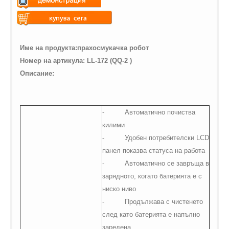
Warning
: Undefined variable
$vii_demo_video_text in
Warning
: Undefined variable
/web/m.liectroux-
$vii_buy_now_text in
Име на продукта:прахосмукачка робот
global.com/includes/templates/theme100/templates/tpl_product_in
/web/m.liectroux-
Номер на артикул
a
:
LL
-172
(
QQ
-2
)
on line
35
global.com/includes/templates/theme100/templates/tpl_product_in
Описание:
on line
42
-
Автоматично почиства
килими
-
Удобен потребителски
LCD
панел показва статуса на работа
-
Автоматично се завръща в
зарядното, когато батерията е с
ниско ниво
-
Продължава с чистенето
след като батерията е напълно
заредена