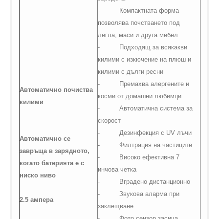
-
Компактната форма
позволява почстването под
легла, маси и друга мебел
-
Подходящ за всякакви
килими с изкючение на плюш и
килими с дълги ресни
-
Премахва алергените и
Автоматично почиства
косми от домашни любимци
килими
-
Автоматична система за
скорост
-
Дезинфекция с
UV
лъчи
Автоматично се
-
Филтрация на частиците
завръща в зарядното,
-
Високо ефективна 7
когато батерията е с
инчова четка
ниско ниво
-
Вградено дистанционно
-
Звукова аларма при
2.5 ампера
заклещване
-
Фото сензор засича