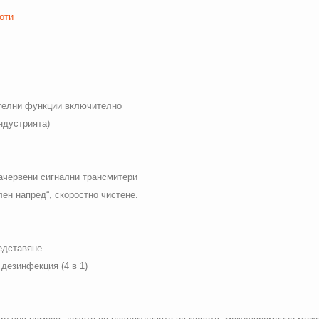
оти
телни функции включително
ндустрията)
ачервени сигнални трансмитери
ен напред“, скоростно чистене.
едставяне
дезинфекция (4 в 1)