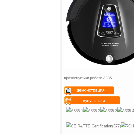
прахосмукачки роботи A335
Warning
: Undefined variable
$vii_demo_video_text in
Warning
: Undefined variable
/web/m.liectroux-
$vii_buy_now_text in
global.com/includes/templates/theme
/web/m.liectroux-
on line
35
global.com/includes/templates/theme