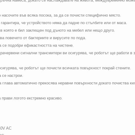
 ръчна намеса, докато се наслаждавате на живота, междувременно может
 насочите във всяка посока, за да се почисти специфично място.
 гарантира, че устройството няма да падне по стълбите или от маса.
 в която е бил заклещен под дъното на мебел или нещо друго.
а повечето от бактериите и вирусите по пода.
а се подобри ефикастността на чистене.
рачервени сигнални трансмитери ви осигурява, че роботът ще работи в з
сигурява, че роботът ще почисти всичката повърхност покрай стените.
 се настрои.
глава автоматично прекосява неравни повърхности докато почиства кил
 прави логото екстремно красиво.
40
V
AC