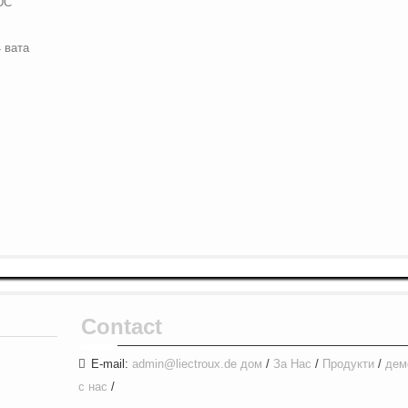
DC
 вата
Contact
E-mail:
admin@liectroux.de
дом
/
За Нас
/
Продукти
/
дем
с нас
/