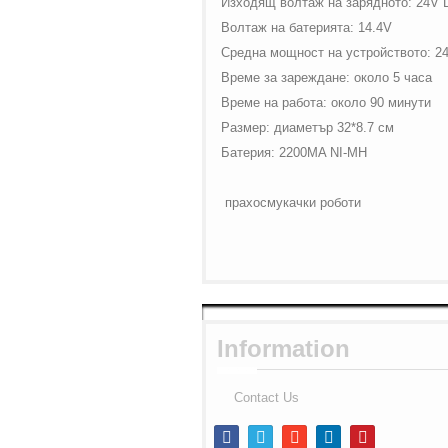
Изходящ волтаж на зарядното:
24
V
Волтаж на батерията:
14.4
V
Средна мощност на устройството: 24
Време за зареждане: около 5 часа
Време на работа: около 90 минути
Размер: диаметър 32*8.7 см
Батерия:
2200
MA
NI
-
MH
прахосмукачки роботи
Information
Contact Us