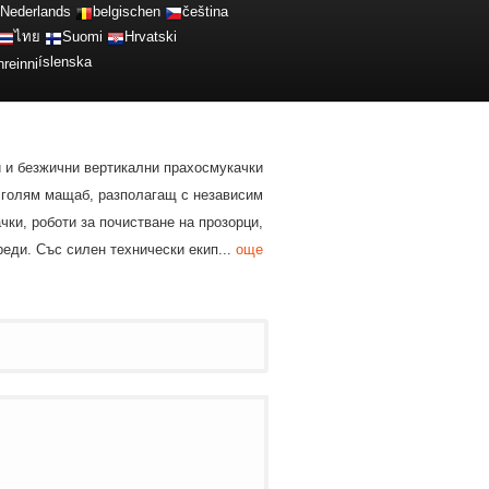
Nederlands
belgischen
čeština
ไทย
Suomi
Hrvatski
íslenska
и и безжични вертикални прахосмукачки
в голям мащаб, разполагащ с независим
ки, роботи за почистване на прозорци,
еди. Със силен технически екип...
още