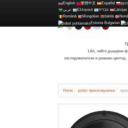
English
繁體中文
Español
рус
عربي
Ελληνικά
עברית
Latvijas
Română
Mongolian
bāṅlā
Nors
Estonia
Bulgarian
П
Lilin, чийто дъщерни
изследователски и развоен център, 
Home
/
робот прахосмукачка
/
прах