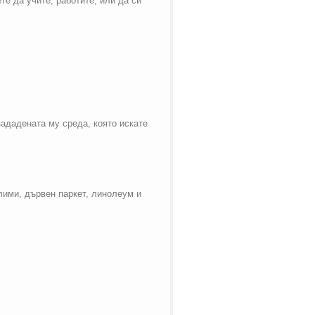
е да учите, работите, или да си
ададената му среда, която искате
ими, дървен паркет, линолеум и