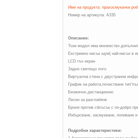
on line
42
Име на продукта: прахосмукачки роб
Номер на артикула:
A335
Описание:
Този модел има множество допълни
Екстремно нисък шум( най-нисък в и
LCD
тъч екран
Задно светещо лого
Виртуална стена с двустранни инфр
График на работа,почистване тип“пъл
Безжично дистанционно
Лесен за
разглабяне
Броня против сблъсък с по-добро пр
Избърсване, засмукване, попиване и 
Подробни характеристики: