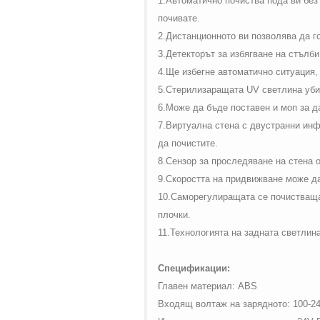
1.Автоматично почиства пода ви без
почивате.
2.Дистанционното ви позволява да го
3.Детекторът за избягване на стълби
4.Ще избегне автоматично ситуация,
5.Стерилизаращата
UV
светлина убив
6.Може да бъде поставен и моп за д
7.Виртуална стена с двустранни инф
да почистите.
8.Сензор за проследяване на стена о
9.Скоростта на придвижване може да
10.Саморегулиращата се почистваща 
плочки.
11.Технологията на задната светлина
Спецификации:
Главен материал:
ABS
Входящ волтаж на зарядното
: 100-2