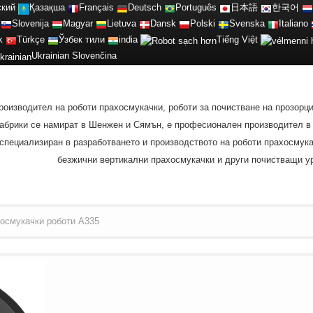
ский
Қазақша
Français
Deutsch
Português
日本語
한국어
Slovenija
Magyar
Lietuva
Dansk
Polski
Svenska
Italiano
k
Türkçe
Ўзбек тили
india
Tiếng Việt
Ukrainian
Slovenčina
роизводител на роботи прахосмукачки, роботи за почистване на прозорц
 фабрики се намират в Шенжен и Сямън, е професионален производител 
специализиран в разработването и производството на роботи прахосмукач
безжични вертикални прахосмукачки и други почистващи ур
осмукачки роботи A335