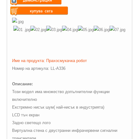
Warning
: Undefined variable
$vii_demo_video_text in
Warning
: Undefined variable
/web/m.liectroux-
$vii_buy_now_text in
global.com/includes/templates/theme100/templates/tpl_product_in
/web/m.liectroux-
on line
35
global.com/includes/templates/theme100/templates/tpl_product_in
on line
42
Име на продукта: Прахосмукачка робот
Номер на артикула:
LL
-
A
336
Описание:
Този модел има множество допълнителни функции
включително
Екстремно нисък шум( най-нисък в индустрията)
LCD
тъч екран
Задно светещо лого
Виртуална стена с двустранни инфрачервени сигнални
трансмитери