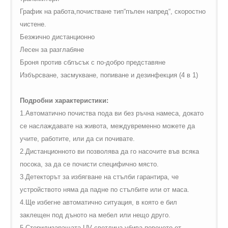
График на работа,почистване тип“пълен напред“, скоростно
чистене.
Безжично дистанционно
Лесен за
разглабяне
Броня против сблъсък с по-добро представяне
Избърсване, засмукване, попиване и дезинфекция (4 в 1)
Подробни характеристики:
1.Автоматично почиства пода ви без ръчна намеса, докато
се наслаждавате на живота, междувременно можете да
учите, работите, или да си почивате.
2.Дистанционното ви позволява да го насочите във всяка
посока, за да се почисти специфично място.
3.Детекторът за избягване на стълби гарантира, че
устройството няма да падне по стълбите или от маса.
4.Ще избегне автоматично ситуация, в която е бил
заклещен под дъното на мебел или нещо друго.
5.Стерилизаращата
UV
светлина убива повечето от