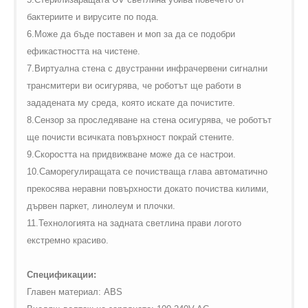
бактериите и вирусите по пода.
6.Може да бъде поставен и моп за да се подобри
ефикастността на чистене.
7.Виртуална стена с двустранни инфрачервени сигнални
трансмитери ви осигурява, че роботът ще работи в
зададената му среда, която искате да почистите.
8.Сензор за проследяване на стена осигурява, че роботът
ще почисти всичката повърхност покрай стените.
9.Скоростта на придвижване може да се настрои.
10.Саморегулиращата се почистваща глава автоматично
прекосява неравни повърхности докато почиства килими,
дървен паркет, линолеум и плочки.
11.Технологията на задната светлина прави логото
екстремно красиво.
Спецификации:
Главен материал:
ABS