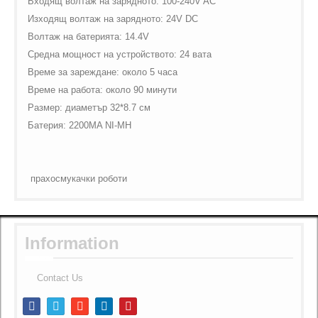
Входящ волтаж на зарядното
: 100-240
V
AC
Изходящ волтаж на зарядното:
24
V
DC
Волтаж на батерията:
14.4
V
Средна мощност на устройството: 24 вата
Време за зареждане: около 5 часа
Време на работа: около 90 минути
Размер: диаметър 32*8.7 см
Батерия:
2200
MA
NI
-
MH
прахосмукачки роботи
Information
Contact Us