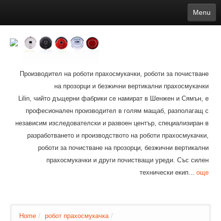
Menu
English
繁體中文
Español
русский
Қазақша
Français
Deutsch
Português
日本語
한국어
Nederlands
belgischen
čeština
عربي
Ελληνικά
עברית
Latvijas
Slovenija
Magyar
Lietuva
Dansk
Polski
Svenska
Italiano
ไทย
Производител на роботи прахосмукачки, роботи за почистване
Suomi
Hrvatski
Română
Mongolian
bāṅlā
Norsk
Türkçe
на прозорци и безжични вертикални прахосмукачки
Ўзбек тили
india
Tiếng Việt
íslenska
Lilin, чийто дъщерни фабрики се намират в Шенжен и Сямън, е
Estonia
Bulgarian
Ukrainian
Slovenčina
професионален производител в голям мащаб, разполагащ с
независим изследователски и развоен център, специализиран в
разработването и производството на роботи прахосмукачки,
роботи за почистване на прозорци, безжични вертикални
прахосмукачки и други почистващи уреди. Със силен
технически екип...
още
Home
/
робот прахосмукачка
/