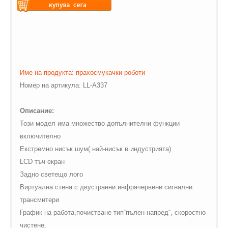
Warning
: Undefined variable
$vii_demo_video_text in
Warning
: Undefined variable
/web/m.liectroux-
$vii_buy_now_text in
global.com/includes/templates/theme100/templates/tpl_product_in
/web/m.liectroux-
on line
35
global.com/includes/templates/theme100/templates/tpl_product_in
on line
42
Име на продукта: прахосмукачки роботи
Номер на артикула:
LL
-
A
337
Описание:
Този модел има множество допълнителни функции
включително
Екстремно нисък шум( най-нисък в индустрията)
LCD
тъч екран
Задно светещо лого
Виртуална стена с двустранни инфрачервени сигнални
трансмитери
График на работа,почистване тип“пълен напред“, скоростно
чистене.