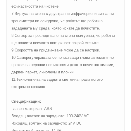
ефикастността на чистене.
7.Виртуална стена с двустранни инфрачервени сигнални
трансмитери ви осигурява, че роботът ще работи в
зададената му среда, която искате да почистите.
8.Сензор за проследяване на стена осигурява, че роботът
ще почисти всичката повърхност покрай стените.
9.Скоростта на придвижване може да се настрои.
10.Саморегулиращата се почистваща глава автоматично
прекосява неравни повърхности докато почиства килими,
дървен паркет, линолеум и плочки.
11.Технологията на задната светлина прави логото
екстремно красиво.
Спецификации:
Главен материал:
ABS
Входящ волтаж на зарядното
: 100-240
V
AC
Изходящ волтаж на зарядното:
24
V
DC
Волтаж на батерията:
14.4
V