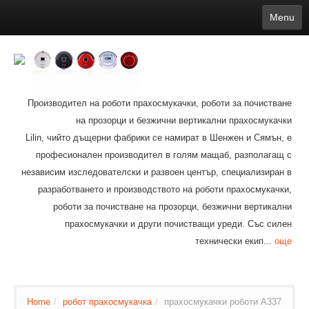
Menu
English
繁體中文
Español
русский
Қазақша
Français
Deutsch
Português
日本語
한국어
Nederlands
belgischen
čeština
عربي
Ελληνικά
עברית
Latvijas
Slovenija
Magyar
Lietuva
Dansk
Polski
Svenska
Italiano
ไทย
Производител на роботи прахосмукачки, роботи за почистване
Suomi
Hrvatski
Română
Mongolian
bāṅlā
Norsk
Türkçe
на прозорци и безжични вертикални прахосмукачки
Ўзбек тили
india
Tiếng Việt
íslenska
Estonia
Bulgarian
Lilin, чийто дъщерни фабрики се намират в Шенжен и Сямън, е
Ukrainian
Slovenčina
професионален производител в голям мащаб, разполагащ с
независим изследователски и развоен център, специализиран в
разработването и производството на роботи прахосмукачки,
роботи за почистване на прозорци, безжични вертикални
прахосмукачки и други почистващи уреди. Със силен
технически екип...
още
Home
/
робот прахосмукачка
/
прахосмукачки роботи A337