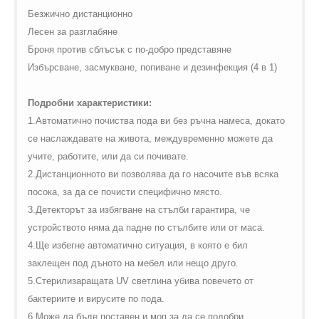
Безжично дистанционно
Лесен за
разглабяне
Броня против сблъсък с по-добро представяне
Избърсване, засмукване, попиване и дезинфекция (4 в 1)
Подробни характеристики:
1.Автоматично почиства пода ви без ръчна намеса, докато
се наслаждавате на живота, междувременно можете да
учите, работите, или да си почивате.
2.Дистанционното ви позволява да го насочите във всяка
посока, за да се почисти специфично място.
3.Детекторът за избягване на стълби гарантира, че
устройството няма да падне по стълбите или от маса.
4.Ще избегне автоматично ситуация, в която е бил
заклещен под дъното на мебел или нещо друго.
5.Стерилизаращата
UV
светлина убива повечето от
бактериите и вирусите по пода.
6.Може да бъде поставен и моп за да се подобри