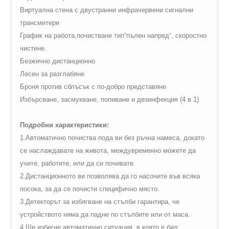
Виртуална стена с двустранни инфрачервени сигнални
трансмитери
График на работа,почистване тип“пълен напред“, скоростно
чистене.
Безжично дистанционно
Лесен за
разглабяне
Броня против сблъсък с по-добро представяне
Избърсване, засмукване, попиване и дезинфекция (4 в 1)
Подробни характеристики:
1.Автоматично почиства пода ви без ръчна намеса, докато
се наслаждавате на живота, междувременно можете да
учите, работите, или да си почивате.
2.Дистанционното ви позволява да го насочите във всяка
посока, за да се почисти специфично място.
3.Детекторът за избягване на стълби гарантира, че
устройството няма да падне по стълбите или от маса.
4.Ще избегне автоматично ситуация, в която е бил