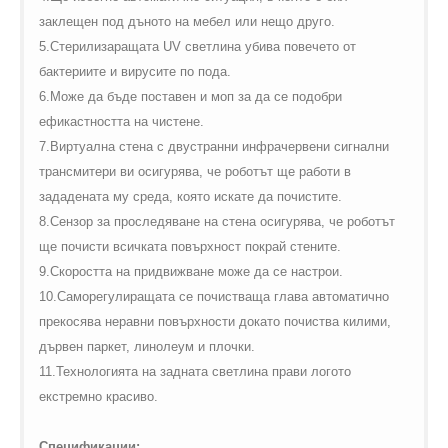
заклещен под дъното на мебел или нещо друго.
5.Стерилизаращата
UV
светлина убива повечето от
бактериите и вирусите по пода.
6.Може да бъде поставен и моп за да се подобри
ефикастността на чистене.
7.Виртуална стена с двустранни инфрачервени сигнални
трансмитери ви осигурява, че роботът ще работи в
зададената му среда, която искате да почистите.
8.Сензор за проследяване на стена осигурява, че роботът
ще почисти всичката повърхност покрай стените.
9.Скоростта на придвижване може да се настрои.
10.Саморегулиращата се почистваща глава автоматично
прекосява неравни повърхности докато почиства килими,
дървен паркет, линолеум и плочки.
11.Технологията на задната светлина прави логото
екстремно красиво.
Спецификации: