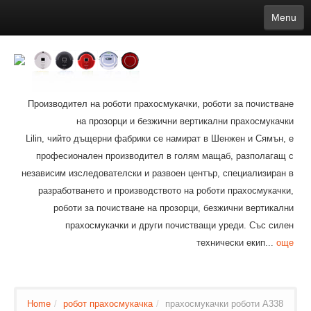
Menu
English
繁體中文
Español
русский
Қазақша
Français
Deutsch
Português
日本語
한국어
Nederlands
belgischen
čeština
عربي
Ελληνικά
עברית
Latvijas
Slovenija
Magyar
Lietuva
Dansk
Polski
Svenska
Italiano
ไทย
Производител на роботи прахосмукачки, роботи за почистване
Suomi
Hrvatski
Română
Mongolian
bāṅlā
Norsk
Türkçe
на прозорци и безжични вертикални прахосмукачки
Ўзбек тили
india
Tiếng Việt
íslenska
Estonia
Bulgarian
Lilin, чийто дъщерни фабрики се намират в Шенжен и Сямън, е
Ukrainian
Slovenčina
професионален производител в голям мащаб, разполагащ с
независим изследователски и развоен център, специализиран в
разработването и производството на роботи прахосмукачки,
роботи за почистване на прозорци, безжични вертикални
прахосмукачки и други почистващи уреди. Със силен
технически екип...
още
Home
/
робот прахосмукачка
/
прахосмукачки роботи A338