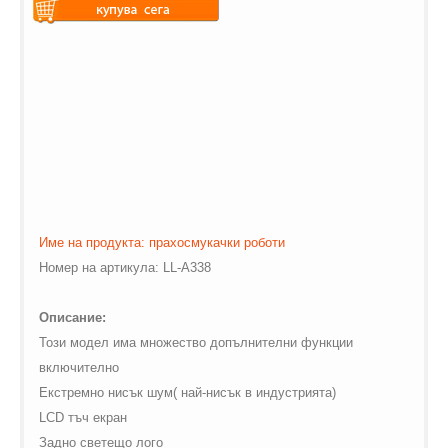
Warning
: Undefined variable
$vii_demo_video_text in
Warning
: Undefined variable
/web/m.liectroux-
$vii_buy_now_text in
global.com/includes/templates/theme100/templates/tpl_product_in
/web/m.liectroux-
on line
35
global.com/includes/templates/theme100/templates/tpl_product_in
on line
42
Име на продукта: прахосмукачки роботи
Номер на артикула:
LL
-
A
338
Описание:
Този модел има множество допълнителни функции
включително
Екстремно нисък шум( най-нисък в индустрията)
LCD
тъч екран
Задно светещо лого