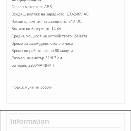
Главен материал:
ABS
Входящ волтаж на зарядното
: 100-240
V
AC
Изходящ волтаж на зарядното:
24
V
DC
Волтаж на батерията:
14.4
V
Средна мощност на устройството: 24 вата
Време за зареждане: около 5 часа
Време на работа: около 90 минути
Размер: диаметър 32*8.7 см
Батерия:
2200
MA
NI
-
MH
прахосмукачки роботи
Information