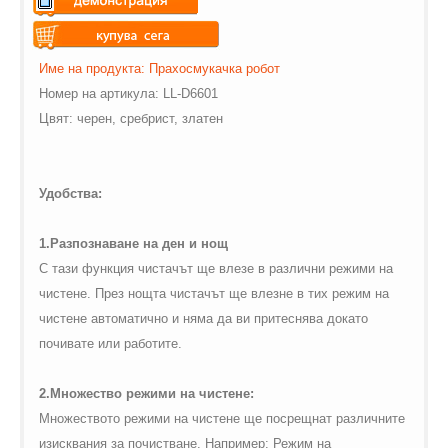
Warning
: Undefined variable
$vii_demo_video_text in
Warning
: Undefined variable
Име на продукта: Прахосмукачка робот
/web/m.liectroux-
$vii_buy_now_text in
Номер на артикула: LL-D6601
global.com/includes/templates/theme100/templates/tpl_product_in
/web/m.liectroux-
Цвят: черен, сребрист, златен
on line
35
global.com/includes/templates/theme100/templates/tpl_product_in
on line
42
Удобства:
1.Разпознаване на ден и нощ
С тази функция чистачът ще влезе в различни режими на
чистене. През нощта чистачът ще влезне в тих режим на
чистене автоматично и няма да ви притеснява докато
почивате или работите.
2.Множество режими на чистене:
Множеството режими на чистене ще посрещнат различните
изисквания за почистване. Например: Режим на