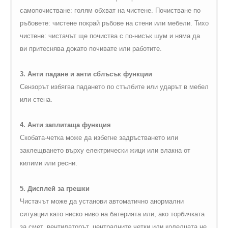
самопочистване: голям обхват на чистене. Почистване по
ръбовете: чистене покрай ръбове на стени или мебели. Тихо
чистене: чистачът ще почиства с по-нисък шум и няма да
ви притеснява докато почивате или работите.
3. Анти падане и анти сблъсък функции
Сензорът избягва падането по стълбите или ударът в мебел
или стена.
4. Анти заплитаща функция
Скобата-четка може да избегне задръстването или
заклещването върху електрически жици или влакна от
килими или ресни.
5. Дисплей за грешки
Чистачът може да установи автоматично анормални
ситуации като ниско ниво на батерията или, ако торбичката
за смет, вентилаторът, централните четки или колелцата не