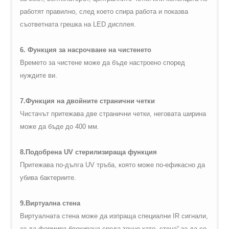
работят правилно, след което спира работа и показва
съответната грешка на
LED
дисплея.
6. Функция за насрочване на чистенето
Времето за чистене може да бъде настроено според
нуждите ви.
7.Функция на двойните странични четки
Чистачът притежава две странични четки, неговата ширина
може да бъде до 400 мм.
8.Подобрена
UV
стерилизираща функция
Притежава по-дълга
UV
тръба, която може по-ефикасно да
убива бактериите.
9.Виртуална стена
Виртуалната стена може да изпраща специални
IR
сигнали
,
за да формира блокирана среда
точно като „стена“ за да се