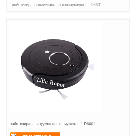
роботизирана вакуумна прахосмукачка LL-D6601
роботизирана вакуумна прахосмукачка LL-D6601