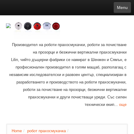
Menu
English
繁體中文
Español
русский
Қазақша
Français
Deutsch
Português
日本語
한국어
Nederlands
belgischen
čeština
عربي
Ελληνικά
עברית
Latvijas
Slovenija
Magyar
Lietuva
Dansk
Polski
Svenska
Italiano
ไทย
Производител на роботи прахосмукачки, роботи за почистване
Suomi
Hrvatski
Română
Mongolian
bāṅlā
Norsk
Türkçe
на прозорци и безжични вертикални прахосмукачки
Ўзбек тили
india
Tiếng Việt
Lilin, чийто дъщерни фабрики се намират в Шенжен и Сямън, е
íslenska
Estonia
Bulgarian
професионален производител в голям мащаб, разполагащ с
Ukrainian
Slovenčina
независим изследователски и развоен център, специализиран в
разработването и производството на роботи прахосмукачки,
роботи за почистване на прозорци, безжични вертикални
прахосмукачки и други почистващи уреди. Със силен
технически екип...
още
Home
/
робот прахосмукачка
/