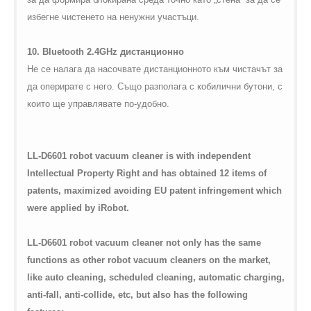
избегне чистенето на ненужни участъци.
10.
Bluetooth
2.4
GHz
дистанционно
Не се налага да насочвате дистанционното към чистачът за
да оперирате с него. Също разполага с кобилични бутони, с
които ще управлявате по-удобно.
LL-D6601 robot vacuum cleaner is with independent
Intellectual Property Right and has obtained 12 items of
patents, maximized avoiding EU patent infringement which
were applied by iRobot.
LL-D6601 robot vacuum cleaner not only has the same
functions as other robot vacuum cleaners on the market,
like auto cleaning, scheduled cleaning, automatic charging,
anti-fall, anti-collide, etc, but also has the following