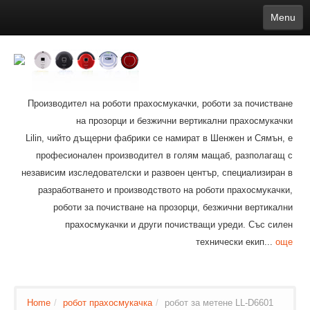
Menu
English
繁體中文
Español
русский
Қазақша
Français
Deutsch
Português
日本語
한국어
Nederlands
belgischen
čeština
عربي
Ελληνικά
עברית
Latvijas
Slovenija
Magyar
Lietuva
Dansk
Polski
Svenska
Italiano
ไทย
Производител на роботи прахосмукачки, роботи за почистване
Suomi
Hrvatski
Română
Mongolian
bāṅlā
Norsk
Türkçe
на прозорци и безжични вертикални прахосмукачки
Ўзбек тили
india
Tiếng Việt
íslenska
Estonia
Bulgarian
Lilin, чийто дъщерни фабрики се намират в Шенжен и Сямън, е
Ukrainian
Slovenčina
професионален производител в голям мащаб, разполагащ с
независим изследователски и развоен център, специализиран в
разработването и производството на роботи прахосмукачки,
роботи за почистване на прозорци, безжични вертикални
прахосмукачки и други почистващи уреди. Със силен
технически екип...
още
Home
/
робот прахосмукачка
/
робот за метене LL-D6601