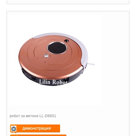
робот за метене LL-D6601