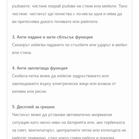
ръбовете: чистене покрай ръбове на стени или мебели. Тихо
чистене: чистачът ще почиства с по-нисък шум и няма да
ви притеснява докато почивате или работите.
3. Анти падане и анти сблъсък функции
Сензорът избягва падането по стълбите или ударът в мебел
или стена.
4. Анти заплитаща функция
Скобата-четка може да избегне задръстването или
заклещването върху електрически жици или влакна от
килими или ресни.
5. Дисплей за грешки
Чистачът може да установи автоматично анормални
ситуации като ниско ниво на батерията или, ако торбичката
за смет, вентилаторът, централните четки или колелцата не
работят правилно, след което спира работа и показва