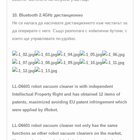
10.
Bluetooth
2.4
GHz
дистанционно
Не се налага да насочвате дистанционното към чистачът за
да оперирате с него. Също разполага с кобилични бутони, с
които ще управлявате по-удобно.
LL-D6601 robot vacuum cleaner is with independent
Intellectual Property Right and has obtained 12 items of
patents, maximized avoiding EU patent infringement which
were applied by iRobot.
LL-D6601 robot vacuum cleaner not only has the same
functions as other robot vacuum cleaners on the market,