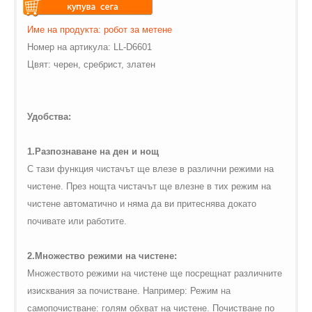
Warning
: Undefined variable
$vii_demo_video_text in
Warning
: Undefined variable
Име на продукта: робот за метене
/web/m.liectroux-
$vii_buy_now_text in
Номер на артикула: LL-D6601
global.com/includes/templates/theme100/templates/tpl_product_in
/web/m.liectroux-
Цвят: черен, сребрист, златен
on line
35
global.com/includes/templates/theme100/templates/tpl_product_in
on line
42
Удобства:
1.Разпознаване на ден и нощ
С тази функция чистачът ще влезе в различни режими на
чистене. През нощта чистачът ще влезне в тих режим на
чистене автоматично и няма да ви притеснява докато
почивате или работите.
2.Множество режими на чистене:
Множеството режими на чистене ще посрещнат различните
изисквания за почистване. Например: Режим на
самопочистване: голям обхват на чистене. Почистване по