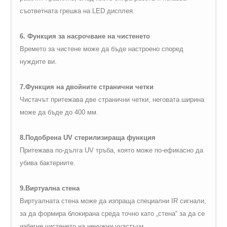
съответната грешка на
LED
дисплея.
6. Функция за насрочване на чистенето
Времето за чистене може да бъде настроено според
нуждите ви.
7.Функция на двойните странични четки
Чистачът притежава две странични четки, неговата ширина
може да бъде до 400 мм.
8.Подобрена
UV
стерилизираща функция
Притежава по-дълга
UV
тръба, която може по-ефикасно да
убива бактериите.
9.Виртуална стена
Виртуалната стена може да изпраща специални
IR
сигнали
,
за да формира блокирана среда
точно като „стена“ за да се
избегне чистенето на ненужни участъци.