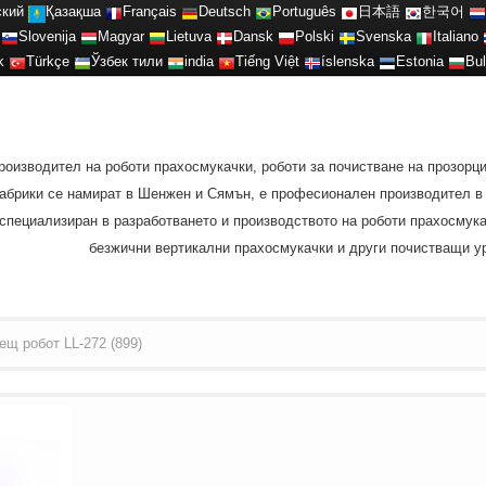
ский
Қазақша
Français
Deutsch
Português
日本語
한국어
Slovenija
Magyar
Lietuva
Dansk
Polski
Svenska
Italiano
k
Türkçe
Ўзбек тили
india
Tiếng Việt
íslenska
Estonia
Bul
роизводител на роботи прахосмукачки, роботи за почистване на прозорц
 фабрики се намират в Шенжен и Сямън, е професионален производител 
специализиран в разработването и производството на роботи прахосмукач
безжични вертикални прахосмукачки и други почистващи ур
ещ робот LL-272 (899)