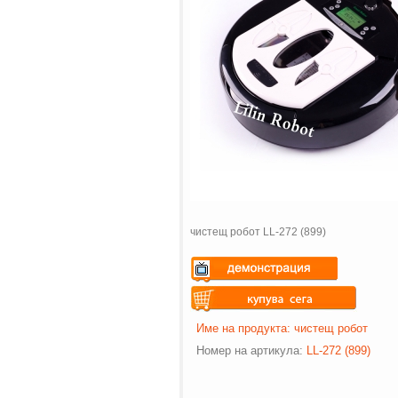
чистещ робот LL-272 (899)
Warning
: Undefined variable
$vii_demo_video_text in
Warning
: Undefined variable
Име на продукта: чистещ робот
/web/m.liectroux-
$vii_buy_now_text in
Номер на артикул
a
:
LL-272 (899)
global.com/includes/templates/theme
/web/m.liectroux-
on line
35
global.com/includes/templates/theme