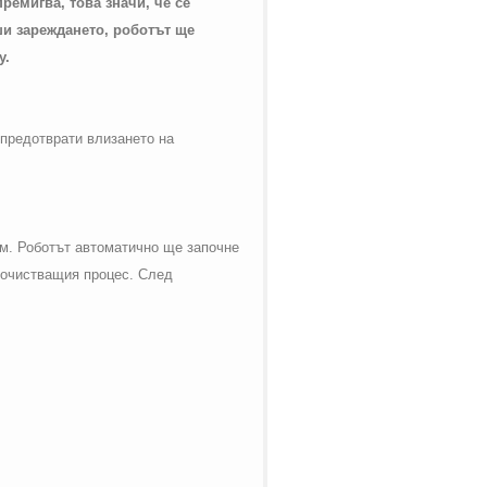
ремигва, това значи, че се
ши зареждането, роботът ще
у.
 предотврати влизането на
им. Роботът автоматично ще започне
 почистващия процес. След