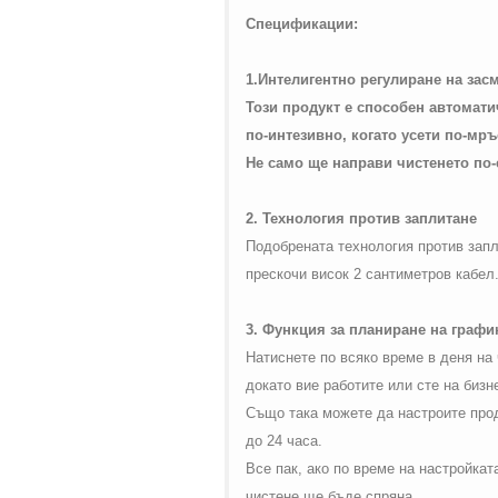
on line
42
Спецификации:
1.Интелигентно регулиране на зас
Този продукт е способен автомати
по-интезивно, когато усети по-мръ
Не само ще направи чистенето по-
2. Технология против заплитане
Подобрената технология против запл
прескочи висок 2 сантиметров кабел.
3. Функция за планиране на графи
Натиснете по всяко време в деня на
докато вие работите или сте на бизн
Също така можете да настроите прод
до 24 часа.
Все пак, ако по време на настройкат
чистене ще бъде спряна.