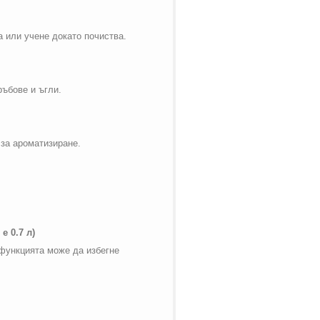
а или учене докато почиства.
ръбове и ъгли.
 за ароматизиране.
е 0.7 л)
 функцията може да избегне