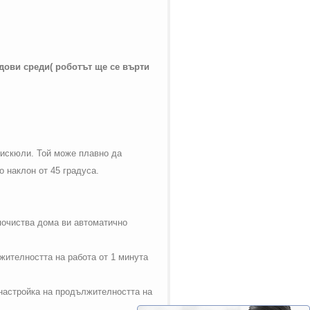
дови среди( роботът ще се върти
пискюли. Той може плавно да
о наклон от 45 градуса.
 почиства дома ви автоматично
ителността на работа от 1 минута
 настройка на продължителността на