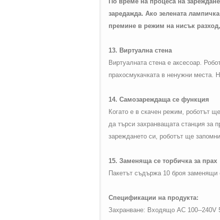
По време на процеса на зареждане,
заредажда. Ако зелената лампичка
премине в режим на нисък разход,
13. Виртуална стена
Виртуалната стена е аксесоар. Роб
прахосмукачката в ненужни места. На
14. Самозареждаща се функция
Когато е в скачен режим, роботът щ
да търси захранващата станция за п
зареждането си, роботът ще запомни
15. Заменяща се торбичка за прах
Пакетът съдържа 10 броя заменящи с
Спецификации на продукта:
Захранване: Входящо
AC
100--240
V
5