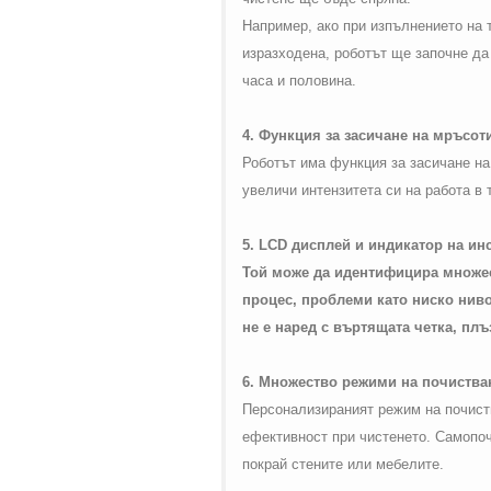
Например, ако при изпълнението на т
изразходена, роботът ще започне да
часа и половина.
4. Функция за засичане на мръсот
Роботът има функция за засичане на 
увеличи интензитета си на работа в 
5.
LCD
дисплей и индикатор на ин
Той може да идентифицира множес
процес, проблеми като ниско ниво 
не е наред с въртящата четка, пл
6. Множество режими на почиства
Персонализираният режим на почиств
ефективност при чистенето. Самопоч
покрай стените или мебелите.