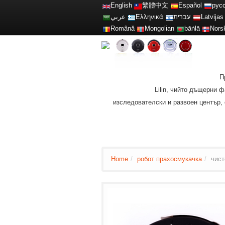
English
繁體中文
Español
рус
عربي
Ελληνικά
עברית
Latvijas
Română
Mongolian
bāṅlā
Nors
П
Lilin, чийто дъщерни
изследователски и развоен център, 
Home
/
робот прахосмукачка
/
чист