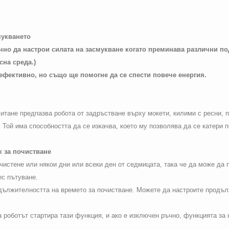
мукването
чно да настрои силата на засмукване когато преминава различни по
сна среда.)
ефективно, но също ще помогне да се спести повече енергия.
итане предпазва робота от задръстване върху мокети, килими с ресни, 
 Той има способността да се изкачва, което му позволява да се катери п
к за почистване
 чистене или някои дни или всеки ден от седмицата, така че да може да
ес пътуване.
ължителността на времето за почистване. Можете да настроите продълж
а роботът стартира тази функция, и ако е изключен ръчно, функцията за