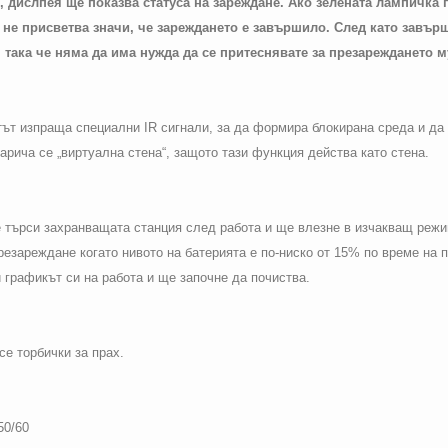
 дислпея ще показва статуса на зареждане. Ако зелената лампичка п
 не присветва значи, че зареждането е завършило. След като завър
 така че няма да има нужда да се притеснявате за презареждането м
отът изпраща специални
IR
сигнали, за да формира блокирана среда и да
рича се „виртуална стена“, защото тази функция действа като стена.
е търси захранващата станция след работа и ще влезне в изчакващ реж
резареждане когато нивото на батерията е по-ниско от 15% по време на
 графикът си на работа и ще започне да почиства.
е торбички за прах.
0/60