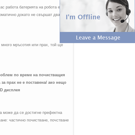
ас работа батерията на робота е
оматично докато не свършат двата
с много мръсотия или прах, той ще
роблем по време на почистващия
 за прах не е поставена/ ако нещо
D
дисплея
да може да се достигне префектна
ане: частично почистване, почстване