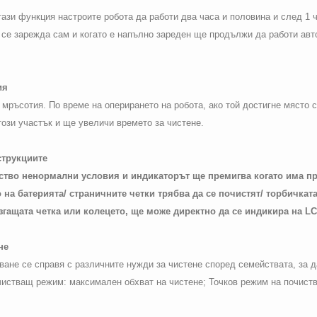
ази функция настроите робота да работи два часа и половина и след 1 ч
 се зарежда сам и когато е напълно зареден ще продължи да работи авт
ия
мръсотия. По време на оперирането на робота, ако той достигне място 
този участък и ще увеличи времето за чистене.
струкциите
тво ненормални условия и индикаторът ще премигва когато има п
на батерията/ страничните четки трябва да се почистят/ торбичката
ъзгащата четка или колецето, ще може директно да се индикира на
LC
не
ане се справя с различните нужди за чистене според семействата, за 
истващ режим: максимален обхват на чистене; Точков режим на почиств