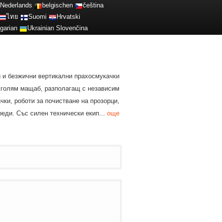
Nederlands
belgischen
čeština
ไทย
Suomi
Hrvatski
garian
Ukrainian
Slovenčina
и и безжични вертикални прахосмукачки
в голям мащаб, разполагащ с независим
ки, роботи за почистване на прозорци,
еди. Със силен технически екип...
още