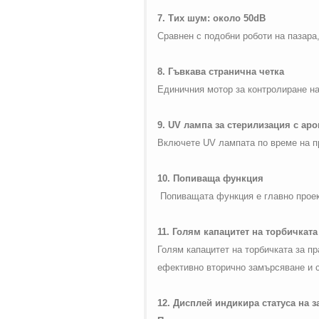
7. Тих шум: около 50
dB
Сравнен с подобни роботи на пазара,
8. Гъвкава странична четка
Единичния мотор за контролиране на
9.
UV
лампа за стерилизация с аро
Включете
UV
лампата по време на п
10. Попиваща функция
Попиващата функция е главно проект
11. Голям капацитет на торбичката
Голям капацитет на торбичката за пр
ефективно вторично замърсяване и 
12. Дисплей индикира статуса на 