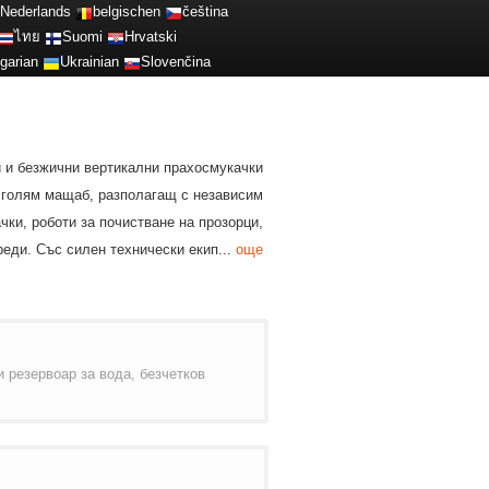
Nederlands
belgischen
čeština
ไทย
Suomi
Hrvatski
garian
Ukrainian
Slovenčina
и и безжични вертикални прахосмукачки
в голям мащаб, разполагащ с независим
ки, роботи за почистване на прозорци,
еди. Със силен технически екип...
още
 резервоар за вода, безчетков