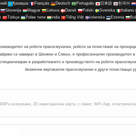
ский
Қазақша
Français
Deutsch
Português
日本語
한국어
Slovenija
Magyar
Lietuva
Dansk
Polski
Svenska
Italiano
k
Türkçe
Ўзбек тили
india
Tiếng Việt
íslenska
Estonia
Bul
роизводител на роботи прахосмукачки, роботи за почистване на прозорц
 фабрики се намират в Шенжен и Сямън, е професионален производител 
специализиран в разработването и производството на роботи прахосмукач
безжични вертикални прахосмукачки и други почистващи ур
0Pa всмукване, 2D навигационна карта, с памет, WiFi App, електрически