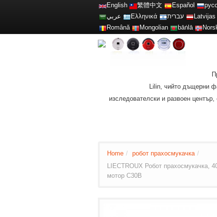
English
繁體中文
Español
рус
عربي
Ελληνικά
עברית
Latvijas
Română
Mongolian
bāṅlā
Nors
П
Lilin, чийто дъщерни
изследователски и развоен център, 
Home
/
робот прахосмукачка
/
LIECTROUX Робот прахосмукачка, 400
мотор C30B