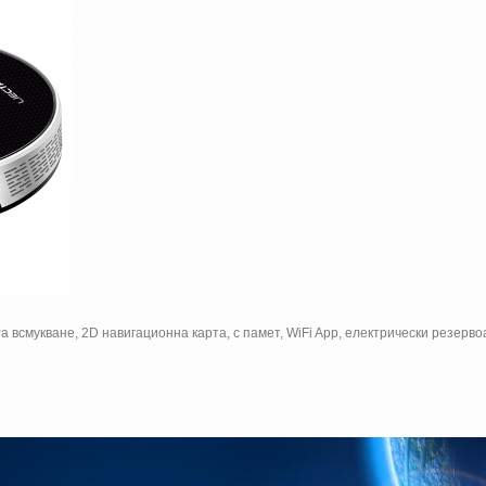
всмукване, 2D навигационна карта, с памет, WiFi App, електрически резерво