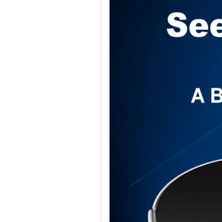
global.com/includes/templates/theme
/web/m.liectroux-
on line
35
global.com/includes/templates/theme
on line
42