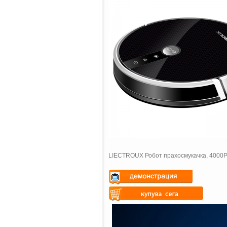
LIECTROUX Робот прахосмукачка, 4000Pa 
Warning
: Undefined variable
$vii_demo_video_text in
Warning
: Undefined variable
/web/m.liectroux-
$vii_buy_now_text in