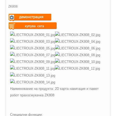
ZK808
Warning
: Undefined variable
$vii_demo_video_text in
Warning
: Undefined variable
/web/m.liectroux-
$vii_buy_now_text in
global.com/includes/templates/theme100/templates/tpl_product_in
/web/m.liectroux-
on line
35
global.com/includes/templates/theme100/templates/tpl_product_in
on line
42
Наименование на продукта: 2D карта навигация и памет
робот прахосмукачка ZK808
Специални функции: