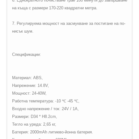
6. Еднократното почистване трае 100 минути до завършване
на къща с размери 170-220 квадратни метра.
7. Регулируема мощност на засмукване за постигане на по-
нисък шум.
Спецификации:
Материал: ABS,
Напрежение: 14.8V,
Мощност: 24-40W,
Работна температура: -10 ℃ -45 ℃,
Входно напрежение / ток: 24V / 1A,
Размери: D34 * H8.2cm,
Тегло на уреда: 2,65 кг,
Батерия: 2000mAh литиево-йонна батерия.