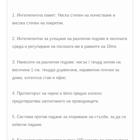
1. Интелигентна памет: Ниска степен на почистване и
висока степен на покритие.
2. Интелигентни за усещане на различни подове в околната
среда и регулиране на посоката им в рамките на 10ms
3. Нанесете на различни подове: нисък / твърд килим на
височина 1 см, твърда дървесина, керамични плочки за
дома, хотелска стая и офис.
4. Протекторът на черно и бяло предно колело
предотвратява заплитането на проводниците.
5. Система против падане за откриване на стълби, за да се
избегне падане.