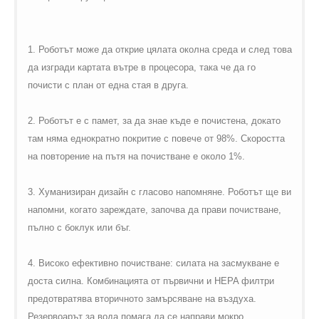
1. Роботът може да открие цялата околна среда и след това
да изгради картата вътре в процесора, така че да го
почисти с план от една стая в друга.
2. Роботът е с памет, за да знае къде е почистена, докато
там няма еднократно покритие с повече от 98%. Скоростта
на повторение на пътя на почистване е около 1%.
3. Хуманизиран дизайн с гласово напомняне. Роботът ще ви
напомни, когато зареждате, започва да прави почистване,
пълно с боклук или бъг.
4. Високо ефективно почистване: силата на засмукване е
доста силна. Комбинацията от първични и HEPA филтри
предотвратява вторичното замърсяване на въздуха.
Резервоарът за вода помага да се направи мокро