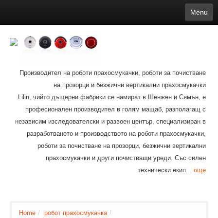
Menu
English
繁體中文
Español
русский
Қазақша
Français
Deutsch
Português
日本語
한국어
Nederlands
belgischen
čeština
عربي
Ελληνικά
עברית
Latvijas
Slovenija
Magyar
Lietuva
Dansk
Polski
Svenska
Italiano
ไทย
Производител на роботи прахосмукачки, роботи за почистване
Suomi
Hrvatski
Română
Mongolian
bāṅlā
Norsk
Türkçe
на прозорци и безжични вертикални прахосмукачки
Ўзбек тили
india
Tiếng Việt
íslenska
Lilin, чийто дъщерни фабрики се намират в Шенжен и Сямън, е
Estonia
Bulgarian
Ukrainian
Slovenčina
професионален производител в голям мащаб, разполагащ с
независим изследователски и развоен център, специализиран в
разработването и производството на роботи прахосмукачки,
роботи за почистване на прозорци, безжични вертикални
прахосмукачки и други почистващи уреди. Със силен
технически екип...
още
Home
/
робот прахосмукачка
/