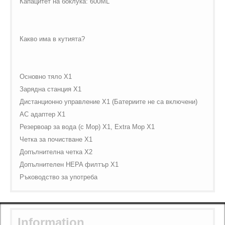
Капацитет на боклука: 600ML
Какво има в кутията?
Основно тяло X1
Зарядна станция X1
Дистанционно управление X1 (Батериите не са включени)
AC адаптер X1
Резервоар за вода (с Mop) X1, Extra Mop X1
Четка за почистване X1
Допълнителна четка X2
Допълнителен HEPA филтър X1
Ръководство за употреба
Information