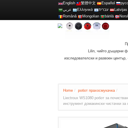
English
繁體中文
Español
рус
عربي
Ελληνικά
עברית
Latvijas
Română
Mongolian
bāṅlā
Nors
П
Lilin, чийто дъщерни
изследователски и развоен център, 
Home
/
робот прахосмукачка
/
Liectroux WS1080 робот за почистван
инструмент домакински чистачки за 