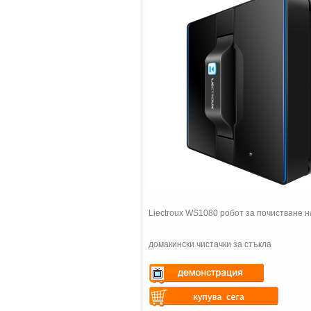
Liectroux WS1080 робот за почистване н
домакински чистачки за стъкла
Warning
: Undefined variable
$vii_demo_video_text in