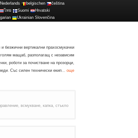
Nederlands
belgischen
čeština
ไทย
Suomi
Hrvatski
garian
Ukrainian
Slovenčina
и и безжични вертикални прахосмукачки
в голям мащаб, разполагащ с независим
ки, роботи за почистване на прозорци,
еди. Със силен технически екип...
още
правление, всмукване, капка, стъкло