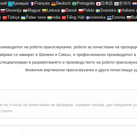
ский
Қазақша
Français
Deutsch
Português
日本語
한국어
Slovenija
Magyar
Lietuva
Dansk
Polski
Svenska
Italiano
k
Türkçe
Ўзбек тили
india
Tiếng Việt
íslenska
Estonia
Bul
роизводител на роботи прахосмукачки, роботи за почистване на прозорц
 фабрики се намират в Шенжен и Сямън, е професионален производител 
специализиран в разработването и производството на роботи прахосмукач
безжични вертикални прахосмукачки и други почистващи ур
е на стъкла за почистване на прозорци, лазерен сензор, дистанционно у
стъкла