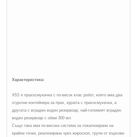
Характеристика:
X5S е прахосмукачка с по-висок клас робот, която има два
отделни контейнера за прах, едната с прахосмукачка, а
другата с вграден воден резервоар, най-големият вграден
воден резервоар с обем 300 мл.
Също така има по-висока система за локализиране на
крайни точки, реализирана чрез жироскоп, групи от върхови