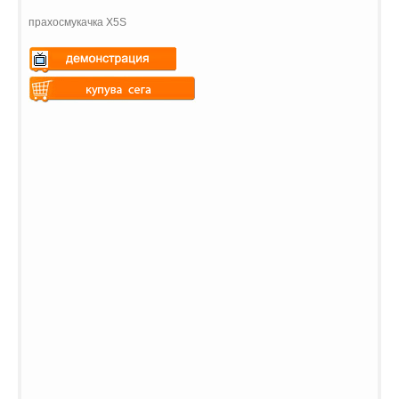
прахосмукачка X5S
Warning
: Undefined variable
$vii_demo_video_text in
Warning
: Undefined variable
/web/m.liectroux-
$vii_buy_now_text in
global.com/includes/templates/theme100/templates/tpl_product_in
/web/m.liectroux-
on line
35
global.com/includes/templates/theme100/templates/tpl_product_in
on line
42