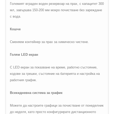
Големият вграден воден резервоар на прах, с капацитет 300
мл, завършва 150-200 мм мокро почистване без зареждане
с вода.
Кошче
Сменяем контейнер за прах за химическо чистене.
Голям LED екран
С LED екран за показване на време, работно състояние,
кодове за грешки, състояние на батерията и настройка на
работния график.
Всекидневна система за график
Можете да настроите графици за почистване от понеделник
до неделя, като просто конфигурирате дистанционното