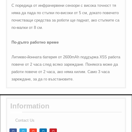
С поредица от инфрачервени сензори с висока точност тя
няма да пада по стъпки по-високи от 5 см, докато повечето
почистващи средства за роботи ще паднат, ако стъпките са
по-малки от 8 см.
По-дълго работно време
Литиево-йонната батерия от 2600mAh поддържа X5S работа
повече от 2 часа след всяко зареждане. Понякога може да
работи повече от 2 часа, ако няма килим. Само 3 часа
зареждане, за да го възстановите.
Information
Contact Us