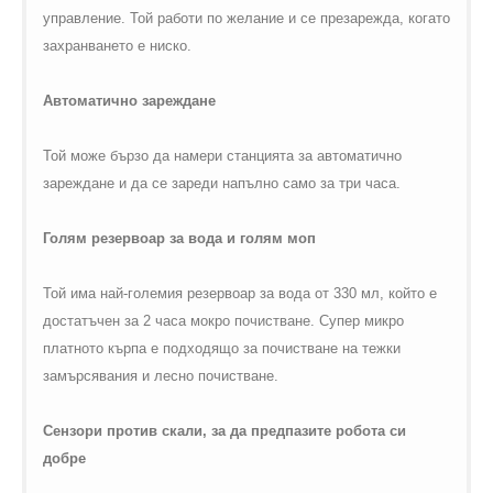
управление. Той работи по желание и се презарежда, когато
захранването е ниско.
Автоматично зареждане
Той може бързо да намери станцията за автоматично
зареждане и да се зареди напълно само за три часа.
Голям резервоар за вода и голям моп
Той има най-големия резервоар за вода от 330 мл, който е
достатъчен за 2 часа мокро почистване. Супер микро
платното кърпа е подходящо за почистване на тежки
замърсявания и лесно почистване.
Сензори против скали, за да предпазите робота си
добре