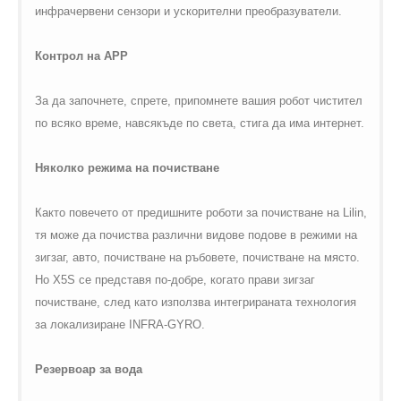
инфрачервени сензори и ускорителни преобразуватели.
К
онтрол на APP
За да започнете, спрете, припомнете вашия робот чистител
по всяко време, навсякъде по света, стига да има интернет.
Няколко режима на почистване
Както повечето от предишните роботи за почистване на Lilin,
тя може да почиства различни видове подове в режими на
зигзаг, авто, почистване на ръбовете, почистване на място.
Но X5S се представя по-добре, когато прави зигзаг
почистване, след като използва интегрираната технология
за локализиране INFRA-GYRO.
Резервоар за вода