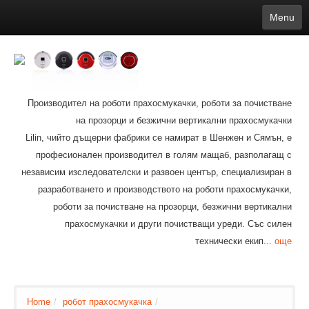
Menu
English
繁體中文
Español
русский
Қазақша
Français
Deutsch
Português
日本語
한국어
Nederlands
belgischen
čeština
عربي
Ελληνικά
עברית
Latvijas
Slovenija
Magyar
Lietuva
Dansk
Polski
Svenska
Italiano
ไทย
Производител на роботи прахосмукачки, роботи за почистване
Suomi
Hrvatski
Română
Mongolian
bāṅlā
Norsk
Türkçe
на прозорци и безжични вертикални прахосмукачки
Ўзбек тили
india
Tiếng Việt
íslenska
Estonia
Bulgarian
Lilin, чийто дъщерни фабрики се намират в Шенжен и Сямън, е
Ukrainian
Slovenčina
професионален производител в голям мащаб, разполагащ с
независим изследователски и развоен център, специализиран в
разработването и производството на роботи прахосмукачки,
роботи за почистване на прозорци, безжични вертикални
прахосмукачки и други почистващи уреди. Със силен
технически екип...
още
Home
/
робот прахосмукачка
/